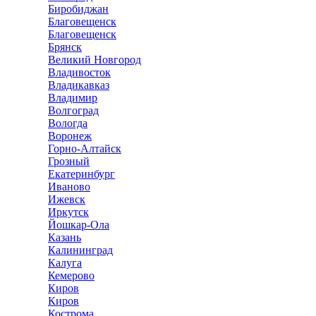
Биробиджан
Благовещенск
Благовещенск
Брянск
Великий Новгород
Владивосток
Владикавказ
Владимир
Волгоград
Вологда
Воронеж
Горно-Алтайск
Грозный
Екатеринбург
Иваново
Ижевск
Иркутск
Йошкар-Ола
Казань
Калининград
Калуга
Кемерово
Киров
Киров
Кострома