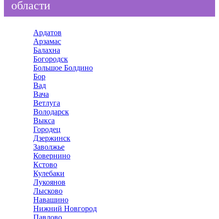
области
Ардатов
Арзамас
Балахна
Богородск
Большое Болдино
Бор
Вад
Вача
Ветлуга
Володарск
Выкса
Городец
Дзержинск
Заволжье
Ковернино
Кстово
Кулебаки
Лукоянов
Лысково
Навашино
Нижний Новгород
Павлово