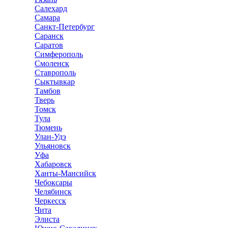
Салехард
Самара
Санкт-Петербург
Саранск
Саратов
Симферополь
Смоленск
Ставрополь
Сыктывкар
Тамбов
Тверь
Томск
Тула
Тюмень
Улан-Удэ
Ульяновск
Уфа
Хабаровск
Ханты-Мансийск
Чебоксары
Челябинск
Черкесск
Чита
Элиста