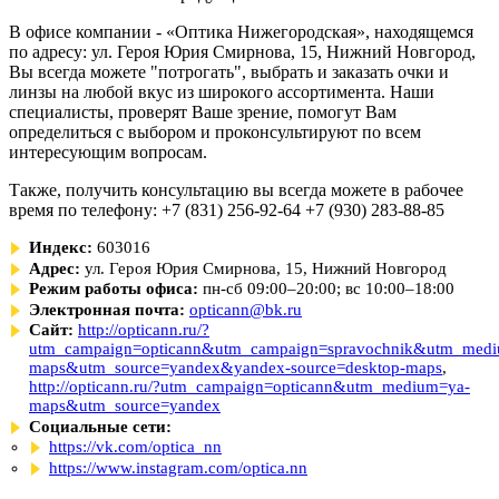
В офисе компании - «Оптика Нижегородская», находящемся
по адресу: ул. Героя Юрия Смирнова, 15, Нижний Новгород,
Вы всегда можете "потрогать", выбрать и заказать очки и
линзы на любой вкус из широкого ассортимента. Наши
специалисты, проверят Ваше зрение, помогут Вам
определиться с выбором и проконсультируют по всем
интересующим вопросам.
Также, получить консультацию вы всегда можете в рабочее
время по телефону: +7 (831) 256-92-64 +7 (930) 283-88-85
Индекс:
603016
Адрес:
ул. Героя Юрия Смирнова, 15, Нижний Новгород
Режим работы офиса:
пн-сб 09:00–20:00; вс 10:00–18:00
Электронная почта:
opticann@bk.ru
Сайт:
http://opticann.ru/?
utm_campaign=opticann&utm_campaign=spravochnik&utm_me
maps&utm_source=yandex&yandex-source=desktop-maps
,
http://opticann.ru/?utm_campaign=opticann&utm_medium=ya-
maps&utm_source=yandex
Социальные сети:
https://vk.com/optica_nn
https://www.instagram.com/optica.nn