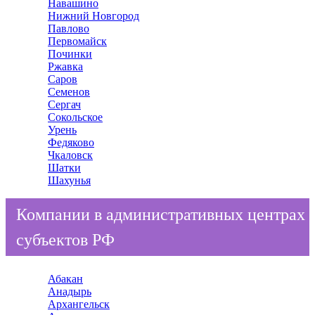
Навашино
Нижний Новгород
Павлово
Первомайск
Починки
Ржавка
Саров
Семенов
Сергач
Сокольское
Урень
Федяково
Чкаловск
Шатки
Шахунья
Компании в административных центрах
субъектов РФ
Абакан
Анадырь
Архангельск