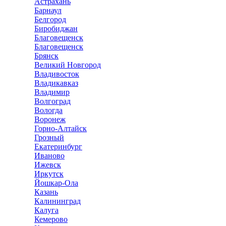
Астрахань
Барнаул
Белгород
Биробиджан
Благовещенск
Благовещенск
Брянск
Великий Новгород
Владивосток
Владикавказ
Владимир
Волгоград
Вологда
Воронеж
Горно-Алтайск
Грозный
Екатеринбург
Иваново
Ижевск
Иркутск
Йошкар-Ола
Казань
Калининград
Калуга
Кемерово