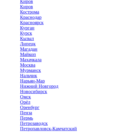
Киров
Киров
Кострома
Краснодар
Красноярск
Курган
Курск
Кызыл
Липецк
Магадан
Майкоп
Махачкала
Москва
Мурманск
Нальчик
Нарьян-Мар
Нижний Новгород
Новосибирск
Омск
Орёл
Оренбург
Пенза
Пермь
Петрозаводск
Петропавловск-Камчатский