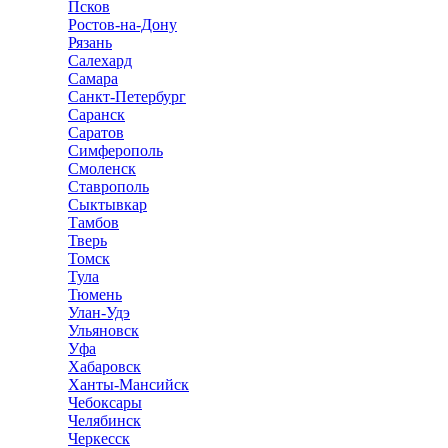
Псков
Ростов-на-Дону
Рязань
Салехард
Самара
Санкт-Петербург
Саранск
Саратов
Симферополь
Смоленск
Ставрополь
Сыктывкар
Тамбов
Тверь
Томск
Тула
Тюмень
Улан-Удэ
Ульяновск
Уфа
Хабаровск
Ханты-Мансийск
Чебоксары
Челябинск
Черкесск