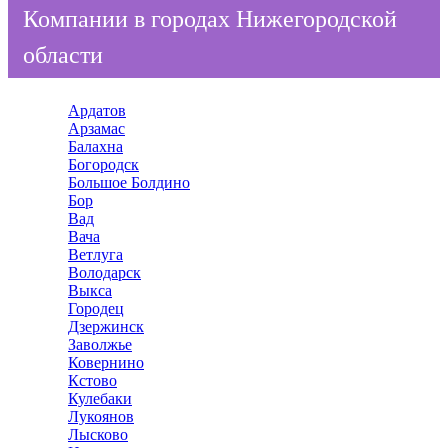
Компании в городах Нижегородской
области
Ардатов
Арзамас
Балахна
Богородск
Большое Болдино
Бор
Вад
Вача
Ветлуга
Володарск
Выкса
Городец
Дзержинск
Заволжье
Ковернино
Кстово
Кулебаки
Лукоянов
Лысково