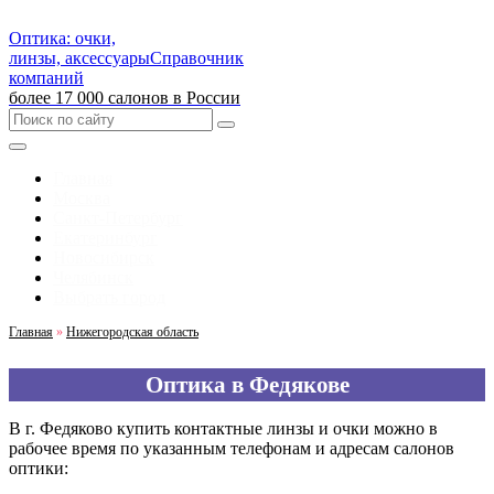
Оптика: очки,
линзы, аксессуары
Справочник
компаний
более 17 000 салонов в России
Главная
Москва
Санкт-Петербург
Екатеринбург
Новосибирск
Челябинск
Выбрать город
Главная
»
Нижегородская область
Оптика в Федякове
В г. Федяково купить контактные линзы и очки можно в
рабочее время по указанным телефонам и адресам салонов
оптики: