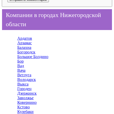
Компании в городах Нижегородской
области
Ардатов
Арзамас
Балахна
Богородск
Большое Болдино
Бор
Вад
Вача
Ветлуга
Володарск
Выкса
Городец
Дзержинск
Заволжье
Ковернино
Кстово
Кулебаки