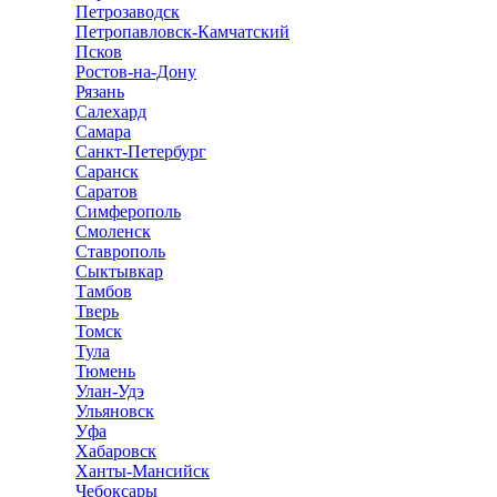
Петрозаводск
Петропавловск-Камчатский
Псков
Ростов-на-Дону
Рязань
Салехард
Самара
Санкт-Петербург
Саранск
Саратов
Симферополь
Смоленск
Ставрополь
Сыктывкар
Тамбов
Тверь
Томск
Тула
Тюмень
Улан-Удэ
Ульяновск
Уфа
Хабаровск
Ханты-Мансийск
Чебоксары