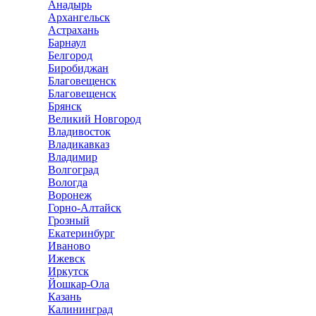
Анадырь
Архангельск
Астрахань
Барнаул
Белгород
Биробиджан
Благовещенск
Благовещенск
Брянск
Великий Новгород
Владивосток
Владикавказ
Владимир
Волгоград
Вологда
Воронеж
Горно-Алтайск
Грозный
Екатеринбург
Иваново
Ижевск
Иркутск
Йошкар-Ола
Казань
Калининград