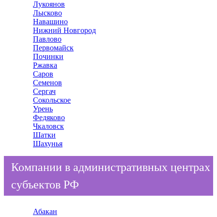
Лукоянов
Лысково
Навашино
Нижний Новгород
Павлово
Первомайск
Починки
Ржавка
Саров
Семенов
Сергач
Сокольское
Урень
Федяково
Чкаловск
Шатки
Шахунья
Компании в административных центрах
субъектов РФ
Абакан