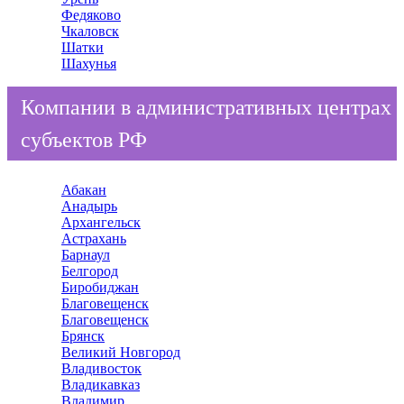
Федяково
Чкаловск
Шатки
Шахунья
Компании в административных центрах
субъектов РФ
Абакан
Анадырь
Архангельск
Астрахань
Барнаул
Белгород
Биробиджан
Благовещенск
Благовещенск
Брянск
Великий Новгород
Владивосток
Владикавказ
Владимир