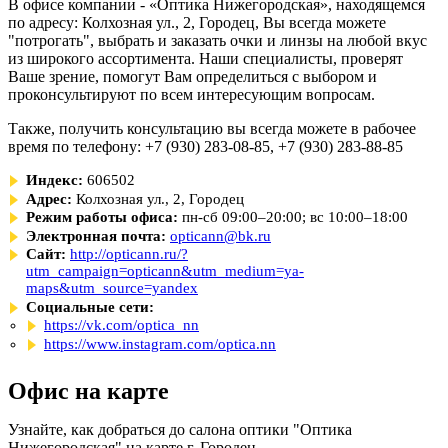
В офисе компании - «Оптика Нижегородская», находящемся
по адресу: Колхозная ул., 2, Городец, Вы всегда можете
"потрогать", выбрать и заказать очки и линзы на любой вкус
из широкого ассортимента. Наши специалисты, проверят
Ваше зрение, помогут Вам определиться с выбором и
проконсультируют по всем интересующим вопросам.
Также, получить консультацию вы всегда можете в рабочее
время по телефону: +7 (930) 283-08-85, +7 (930) 283-88-85
Индекс:
606502
Адрес:
Колхозная ул., 2, Городец
Режим работы офиса:
пн-сб 09:00–20:00; вс 10:00–18:00
Электронная почта:
opticann@bk.ru
Сайт:
http://opticann.ru/?
utm_campaign=opticann&utm_medium=ya-
maps&utm_source=yandex
Социальные сети:
https://vk.com/optica_nn
https://www.instagram.com/optica.nn
Офис на карте
Узнайте, как добраться до салона оптики "Оптика
Нижегородская" на карте г. Городец