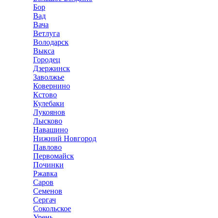
Бор
Вад
Вача
Ветлуга
Володарск
Выкса
Городец
Дзержинск
Заволжье
Ковернино
Кстово
Кулебаки
Лукоянов
Лысково
Навашино
Нижний Новгород
Павлово
Первомайск
Починки
Ржавка
Саров
Семенов
Сергач
Сокольское
Урень