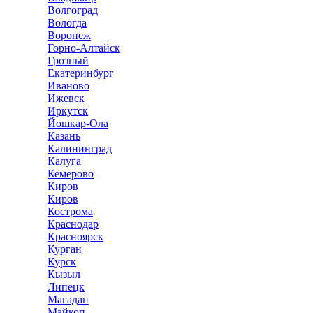
Волгоград
Вологда
Воронеж
Горно-Алтайск
Грозный
Екатеринбург
Иваново
Ижевск
Иркутск
Йошкар-Ола
Казань
Калининград
Калуга
Кемерово
Киров
Киров
Кострома
Краснодар
Красноярск
Курган
Курск
Кызыл
Липецк
Магадан
Майкоп