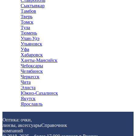
Ставрополь
Сыктывкар
Тамбов
Тверь
Томск
Тула
Тюмень
Улан-Удэ
Ульяновск
Уфа
Хабаровск
Ханты-Мансийск
Чебоксары
Челябинск
Черкесск
Чита
Элиста
Южно-Сахалинск
Якутск
Ярославль
Оптика: очки,
линзы, аксессуары
Справочник
компаний