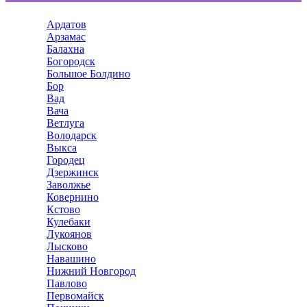
Ардатов
Арзамас
Балахна
Богородск
Большое Болдино
Бор
Вад
Вача
Ветлуга
Володарск
Выкса
Городец
Дзержинск
Заволжье
Ковернино
Кстово
Кулебаки
Лукоянов
Лысково
Навашино
Нижний Новгород
Павлово
Первомайск