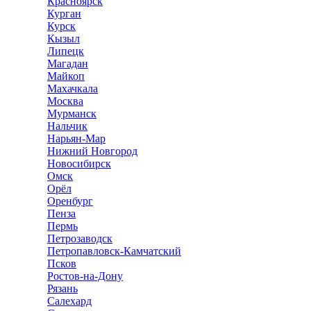
Красноярск
Курган
Курск
Кызыл
Липецк
Магадан
Майкоп
Махачкала
Москва
Мурманск
Нальчик
Нарьян-Мар
Нижний Новгород
Новосибирск
Омск
Орёл
Оренбург
Пенза
Пермь
Петрозаводск
Петропавловск-Камчатский
Псков
Ростов-на-Дону
Рязань
Салехард