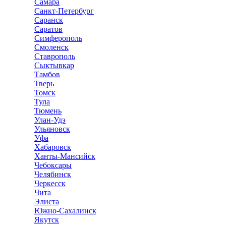
Самара
Санкт-Петербург
Саранск
Саратов
Симферополь
Смоленск
Ставрополь
Сыктывкар
Тамбов
Тверь
Томск
Тула
Тюмень
Улан-Удэ
Ульяновск
Уфа
Хабаровск
Ханты-Мансийск
Чебоксары
Челябинск
Черкесск
Чита
Элиста
Южно-Сахалинск
Якутск