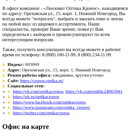
В офисе компании - «Линзомат Оптика Кронос», находящемся
по адресу: Ореховская ул., 15, корп. 1, Нижний Новгород, Вы
всегда можете "потрогать", выбрать и заказать очки и линзы
на любой вкус из широкого ассортимента. Наши
специалисты, проверят Ваше зрение, помогут Вам
определиться с выбором и проконсультируют по всем
интересующим вопросам.
Также, получить консультацию вы всегда можете в рабочее
время по телефону: 8 (800) 100-11-99, 8 (800) 234-11-99
Индекс:
603069
Адрес:
Ореховская ул., 15, корп. 1, Нижний Новгород
Режим работы офиса:
ежедневно, круглосуточно
Сайт:
https://cronos-optika.ru/
Социальные сети:
https://vk.com/optikacronos
,
https://vk.com/public24065941
https://ok.ru/optikacronos
https://www.facebook.com/optikacronos
https://www.instagram.com/optika_cronos/
https://twitter.com/optikacronos
Офис на карте