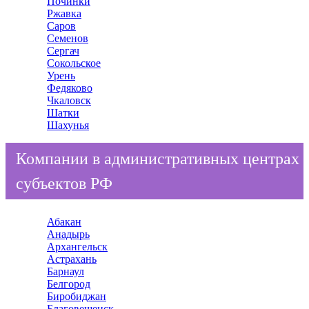
Починки
Ржавка
Саров
Семенов
Сергач
Сокольское
Урень
Федяково
Чкаловск
Шатки
Шахунья
Компании в административных центрах
субъектов РФ
Абакан
Анадырь
Архангельск
Астрахань
Барнаул
Белгород
Биробиджан
Благовещенск