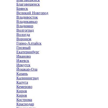
Благовещенск
Брянск
Великий Новгород
Владивосток
Владикавказ
Владимир
Волгоград
Вологда
Воронеж
Горно-Алтайск
Грозный
Екатеринбург
Иваново
Ижевск
Иркутск
Йошкар-Ола
Казань
Калининград
Калуга
Кемерово
Киров
Киров
Кострома
Краснодар