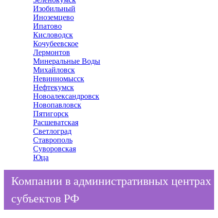
Изобильный
Иноземцево
Ипатово
Кисловодск
Кочубеевское
Лермонтов
Минеральные Воды
Михайловск
Невинномысск
Нефтекумск
Новоалександровск
Новопавловск
Пятигорск
Расшеватская
Светлоград
Ставрополь
Суворовская
Юца
Компании в административных центрах
субъектов РФ