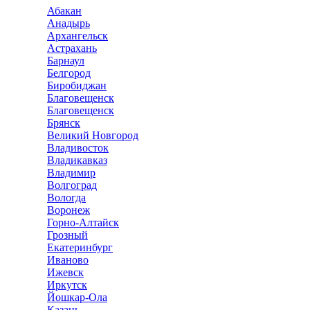
Абакан
Анадырь
Архангельск
Астрахань
Барнаул
Белгород
Биробиджан
Благовещенск
Благовещенск
Брянск
Великий Новгород
Владивосток
Владикавказ
Владимир
Волгоград
Вологда
Воронеж
Горно-Алтайск
Грозный
Екатеринбург
Иваново
Ижевск
Иркутск
Йошкар-Ола
Казань