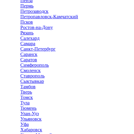
Пенза
Пермь
Петрозаводск
Петропавловск-Камчатский
Псков
Ростов-на-Дону
Рязань
Салехард
Самара
Санкт-Петербург
Саранск
Саратов
Симферополь
Смоленск
Ставрополь
Сыктывкар
Тамбов
Тверь
Томск
Тула
Тюмень
Улан-Удэ
Ульяновск
Уфа
Хабаровск