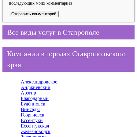
последующих моих комментариев.
Все виды услуг в Ставрополе
Компании в городах Ставропольского
края
Александровское
Анджиевский
Арзгир
Благодарный
Будённовск
Винсады
Георгиевск
Ессентуки
Ессентукская
Железноводск
Зеленокумск