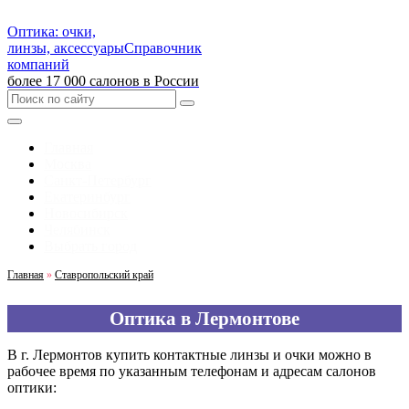
Оптика: очки,
линзы, аксессуары
Справочник
компаний
более 17 000 салонов в России
Главная
Москва
Санкт-Петербург
Екатеринбург
Новосибирск
Челябинск
Выбрать город
Главная
»
Ставропольский край
Оптика в Лермонтове
В г. Лермонтов купить контактные линзы и очки можно в
рабочее время по указанным телефонам и адресам салонов
оптики: