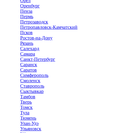
Орёл
Оренбург
Пенза
Пермь
Петрозаводск
Петропавловск-Камчатский
Псков
Ростов-на-Дону
Рязань
Салехард
Самара
Санкт-Петербург
Саранск
Саратов
Симферополь
Смоленск
Ставрополь
Сыктывкар
Тамбов
Тверь
Томск
Тула
Тюмень
Улан-Удэ
Ульяновск