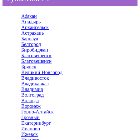
Абакан
Анадырь
Архангельск
Астрахань
Барнаул
Белгород
Биробиджан
Благовещенск
Благовещенск
Брянск
Великий Новгород
Владивосток
Владикавказ
Владимир
Волгоград
Вологда
Воронеж
Горно-Алтайск
Грозный
Екатеринбург
Иваново
Ижевск
Иркутск