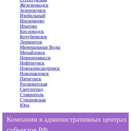
Железноводск
Зеленокумск
Изобильный
Иноземцево
Ипатово
Кисловодск
Кочубеевское
Лермонтов
Минеральные Воды
Михайловск
Невинномысск
Нефтекумск
Новоалександровск
Новопавловск
Пятигорск
Расшеватская
Светлоград
Ставрополь
Суворовская
Юца
Компании в административных центрах
субъектов РФ