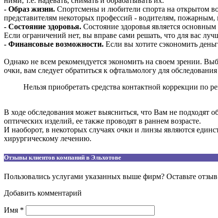
ними, т.е. надевать, снимать и обрабатывать их.
- Образ жизни.
Спортсмены и любители спорта на открытом во
представителям некоторых профессий - водителям, пожарным, 
- Состояние здоровья.
Состояние здоровья является основным ф
Если ограничений нет, вы вправе сами решать, что для вас луч
- Финансовые возможности.
Если вы хотите сэкономить деньг
Однако не всем рекомендуется экономить на своем зрении. Выб
очки, вам следует обратиться к офтальмологу для обследовани
Нельзя приобретать средства контактной коррекции по ре
В ходе обследования может выясниться, что Вам не подходят об
оптических изделий, ее также проводят в раннем возрасте.
И наоборот, в некоторых случаях очки и линзы являются един
хирургическому лечению.
Отзывы клиентов компаний в Эльхотове
Пользовались услугами указанных выше фирм? Оставьте отзыв 
Добавить комментарий
Имя
*