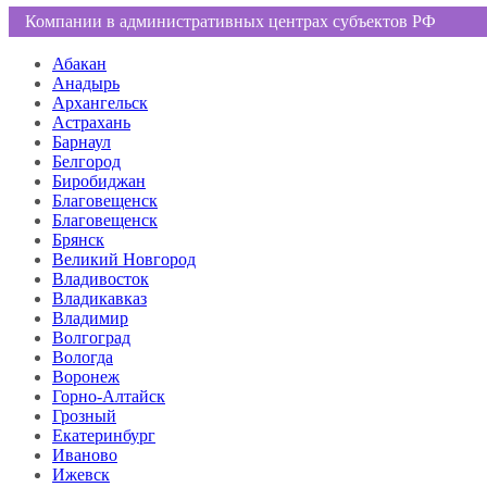
Компании в административных центрах субъектов РФ
Абакан
Анадырь
Архангельск
Астрахань
Барнаул
Белгород
Биробиджан
Благовещенск
Благовещенск
Брянск
Великий Новгород
Владивосток
Владикавказ
Владимир
Волгоград
Вологда
Воронеж
Горно-Алтайск
Грозный
Екатеринбург
Иваново
Ижевск