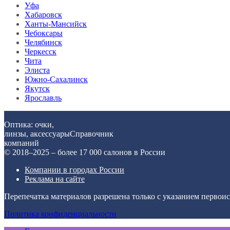
Уфа
Хабаровск
Ханты-Мансийск
Чебоксары
Челябинск
Черкесск
Чита
Элиста
Южно-Сахалинск
Якутск
Ярославль
Оптика: очки,
линзы, аксессуары
Справочник
компаний
© 2018–2025 – более 17 000 салонов в России
Компании в городах России
Реклама на сайте
Перепечатка материалов разрешена только с указанием первои
Политика конфиденциальности