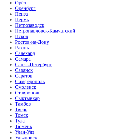
Орёл
Оренбург
Пенза
Пермь
Петрозаводск
Петропавловск-Камчатский
Псков
Ростов-на-Дону
Рязань
Салехард
Самара
Санкт-Петербург
Саранск
Саратов
Симферополь
Смоленск
Ставрополь
Сыктывкар
Тамбов
Тверь
Томск
Тула
Тюмень
Улан-Удэ
Ульяновск