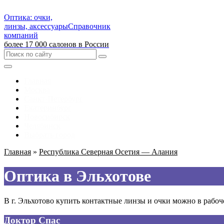
Оптика: очки,
линзы, аксессуары
Справочник
компаний
более 17 000 салонов в России
Главная
Москва
Санкт-Петербург
Екатеринбург
Новосибирск
Челябинск
Выбрать город
Главная
»
Республика Северная Осетия — Алания
Оптика в Эльхотове
В г. Эльхотово купить контактные линзы и очки можно в рабоч
Доктор Спас