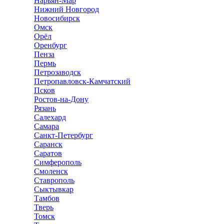
Нарьян-Мар
Нижний Новгород
Новосибирск
Омск
Орёл
Оренбург
Пенза
Пермь
Петрозаводск
Петропавловск-Камчатский
Псков
Ростов-на-Дону
Рязань
Салехард
Самара
Санкт-Петербург
Саранск
Саратов
Симферополь
Смоленск
Ставрополь
Сыктывкар
Тамбов
Тверь
Томск