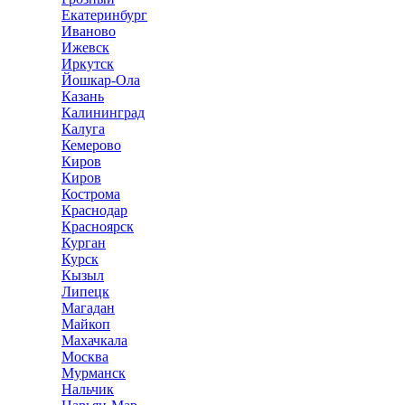
Екатеринбург
Иваново
Ижевск
Иркутск
Йошкар-Ола
Казань
Калининград
Калуга
Кемерово
Киров
Киров
Кострома
Краснодар
Красноярск
Курган
Курск
Кызыл
Липецк
Магадан
Майкоп
Махачкала
Москва
Мурманск
Нальчик