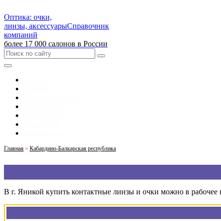
Оптика: очки,
линзы, аксессуары
Справочник
компаний
более 17 000 салонов в России
Главная
Москва
Санкт-Петербург
Екатеринбург
Новосибирск
Челябинск
Выбрать город
Главная
»
Кабардино-Балкарская республика
В г. Яникой купить контактные линзы и очки можно в рабочее 