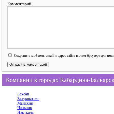
Комментарий
Сохранить моё имя, email и адрес сайта в этом браузере для п
Компании в городах Кабардина-Балкарс
Баксан
Залукокоаже
Майский
Нальчик
Нарткала