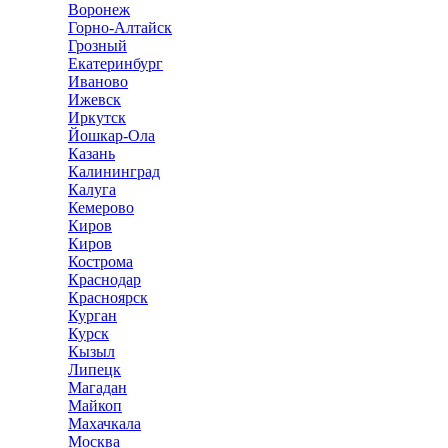
Воронеж
Горно-Алтайск
Грозный
Екатеринбург
Иваново
Ижевск
Иркутск
Йошкар-Ола
Казань
Калининград
Калуга
Кемерово
Киров
Киров
Кострома
Краснодар
Красноярск
Курган
Курск
Кызыл
Липецк
Магадан
Майкоп
Махачкала
Москва