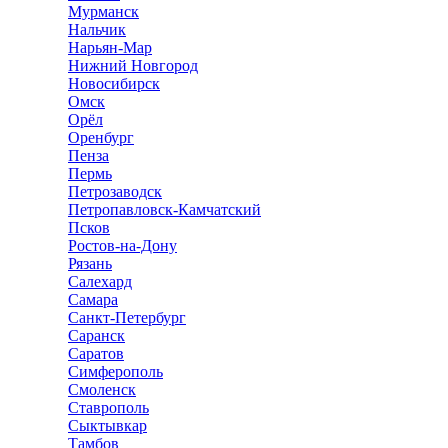
Мурманск
Нальчик
Нарьян-Мар
Нижний Новгород
Новосибирск
Омск
Орёл
Оренбург
Пенза
Пермь
Петрозаводск
Петропавловск-Камчатский
Псков
Ростов-на-Дону
Рязань
Салехард
Самара
Санкт-Петербург
Саранск
Саратов
Симферополь
Смоленск
Ставрополь
Сыктывкар
Тамбов