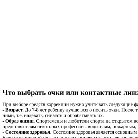
Что выбрать очки или контактные линз
При выборе средств коррекции нужно учитывать следующие ф
- Возраст.
До 7-8 лет ребенку лучше всего носить очки. После 
ними, т.е. надевать, снимать и обрабатывать их.
- Образ жизни.
Спортсмены и любители спорта на открытом во
представителям некоторых профессий - водителям, пожарным, 
- Состояние здоровья.
Состояние здоровья является основным ф
Если ограничений нет, вы вправе сами решать, что для вас луч