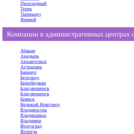
Прохладный
Терек
Тырныауз
Яникой
Компании в административных центрах 
Абакан
Анадырь
Архангельск
Астрахань
Барнаул
Белгород
Биробиджан
Благовещенск
Благовещенск
Брянск
Великий Новгород
Владивосток
Владикавказ
Владимир
Волгоград
Вологда