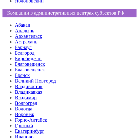
Яблоновский
Компании в административных центрах субъектов РФ
Абакан
Анадырь
Архангельск
Астрахань
Барнаул
Белгород
Биробиджан
Благовещенск
Благовещенск
Брянск
Великий Новгород
Владивосток
Владикавказ
Владимир
Волгоград
Вологда
Воронеж
Горно-Алтайск
Грозный
Екатеринбург
Иваново