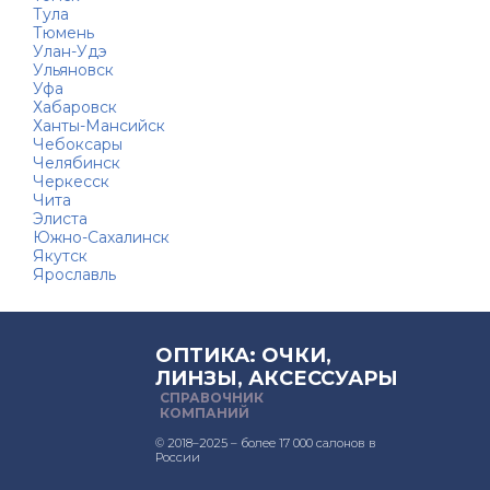
Тула
Тюмень
Улан-Удэ
Ульяновск
Уфа
Хабаровск
Ханты-Мансийск
Чебоксары
Челябинск
Черкесск
Чита
Элиста
Южно-Сахалинск
Якутск
Ярославль
ОПТИКА: ОЧКИ,
ЛИНЗЫ, АКСЕССУАРЫ
СПРАВОЧНИК
КОМПАНИЙ
© 2018–2025 – более 17 000 салонов в
России