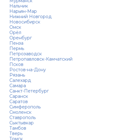
Мурманск
Нальчик
Нарьян-Мар
Нижний Новгород
Новосибирск
Омск
Орёл
Оренбург
Пенза
Пермь
Петрозаводск
Петропавловск-Камчатский
Псков
Ростов-на-Дону
Рязань
Салехард
Самара
Санкт-Петербург
Саранск
Саратов
Симферополь
Смоленск
Ставрополь
Сыктывкар
Тамбов
Тверь
Томск